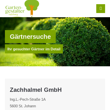
Login
Benutzername
Gärtnersuche
Passwort
Ihr gesuchter Gärtner im Detail
Register
|
Lost your password?
Zachhalmel GmbH
Support
Ing.L.-Pech-Straße 1A
Lorem ipsum dolor sit amet:
5600 St. Johann