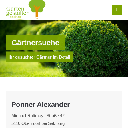
Login
Benutzername
Gärtnersuche
Passwort
Ihr gesuchter Gärtner im Detail
Register
|
Lost your password?
Ponner Alexander
Support
Michael-Rottmayr-Straße 42
Lorem ipsum dolor sit amet:
5110 Oberndorf bei Salzburg