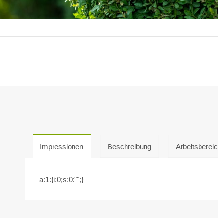
Impressionen
Beschreibung
Arbeitsberei
a:1:{i:0;s:0:"";}