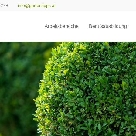
 279
info@gartentipps.at
ort
Get in touch
Arbeitsbereiche
Berufsausbildung
sum dolor sit amet:
Cybersteel Inc.
376-293 City Road, Suite 600
San Francisco, CA 94102
4h
Have any questions?
/ 365days
+44 1234 567 890
Drop us a line
info@yourdomain.com
 support for our customers
ri 8:00am - 5:00pm
(GMT +1)