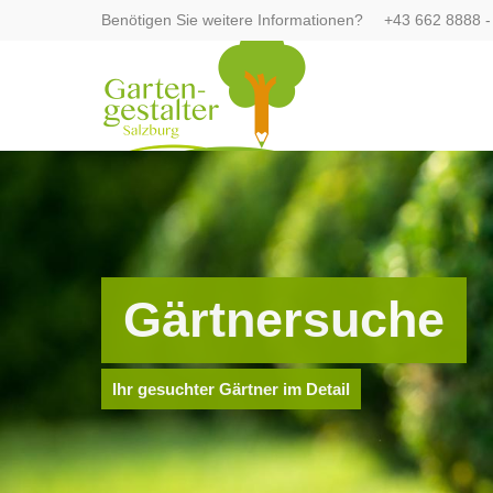
Benötigen Sie weitere Informationen?
+43 662 8888 -
Login
Supp
Benutzername
Lorem ip
Passwort
2
Gärtnersuche
We offer
Register
|
Lost your password?
Mon - F
Ihr gesuchter Gärtner im Detail