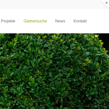
About us
Projekte
Gärtnersuche
News
Kontakt
Lorem ipsum dolor sit amet,
consectetuer adipiscing elit.
Aenean commodo ligula eget dolor.
Aenean massa. Cum sociis natoque
penatibus et magnis dis parturient
montes, nascetur ridiculus mus. Donec
quam felis, ultricies nec.