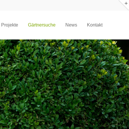
About us
Projekte
Gärtnersuche
News
Kontakt
Lorem ipsum dolor sit amet,
consectetuer adipiscing elit.
Aenean commodo ligula eget dolor.
Aenean massa. Cum sociis natoque
penatibus et magnis dis parturient
montes, nascetur ridiculus mus. Donec
quam felis, ultricies nec.