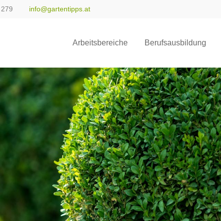
 279
info@gartentipps.at
ort
Get in touch
Arbeitsbereiche
Berufsausbildung
sum dolor sit amet:
Cybersteel Inc.
376-293 City Road, Suite 600
San Francisco, CA 94102
4h
Have any questions?
/ 365days
+44 1234 567 890
Drop us a line
info@yourdomain.com
 support for our customers
ri 8:00am - 5:00pm
(GMT +1)