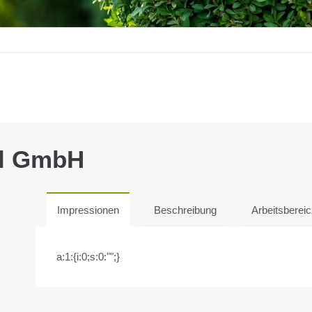
ll GmbH
Impressionen
Beschreibung
Arbeitsberei
a:1:{i:0;s:0:"";}