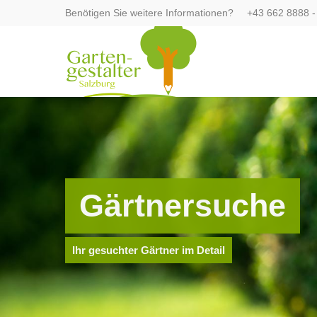
Benötigen Sie weitere Informationen?
+43 662 8888 -
Login
Supp
Benutzername
Lorem ip
Passwort
2
Gärtnersuche
We offer
Register
|
Lost your password?
Mon - F
Ihr gesuchter Gärtner im Detail